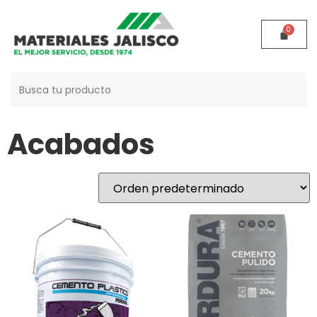
Buscar:
Inicio
/
Acabados
/ Página 3
Acabados