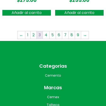
$
275.00
$
255.00
Añadir al carrito
Añadir al carrito
←
1
2
3
4
5
6
7
8
9
→
Categorias
Cemento
Marcas
Cemex
Tolteca