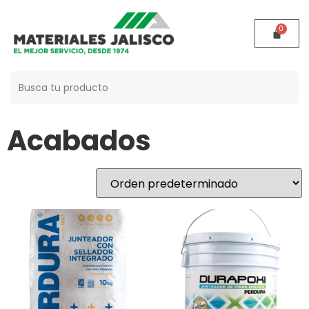
Buscar:
Inicio
/
Acabados
/ Página 5
Acabados