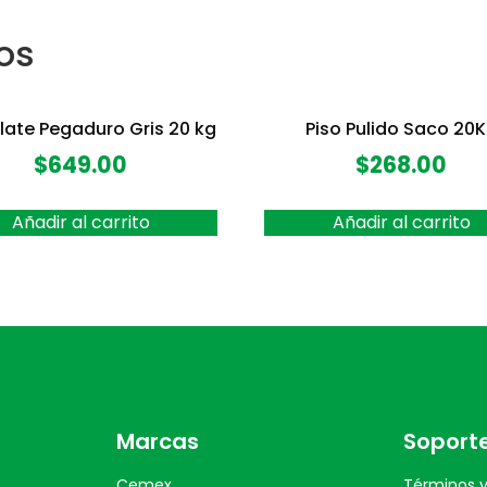
os
late Pegaduro Gris 20 kg
Piso Pulido Saco 20
$
649.00
$
268.00
Añadir al carrito
Añadir al carrito
Marcas
Soport
Cemex
Términos y