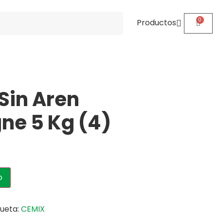
Productos
 Sin Aren
e 5 Kg (4)
o
queta:
CEMIX