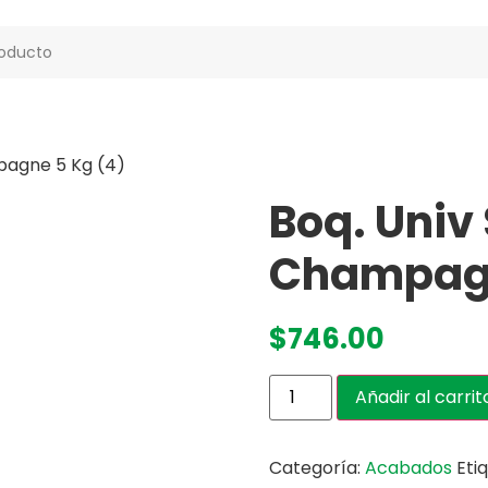
pagne 5 Kg (4)
Boq. Univ
Champagn
$
746.00
Añadir al carrit
Categoría:
Acabados
Eti