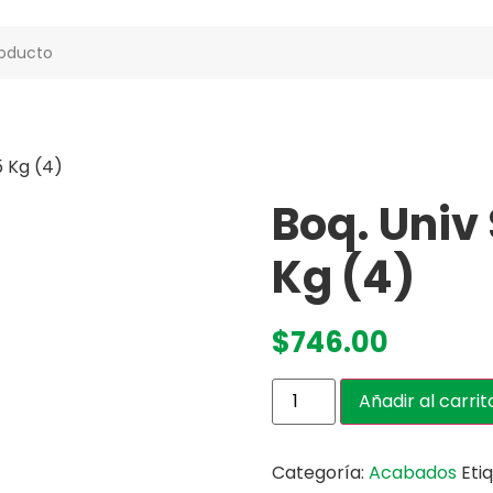
5 Kg (4)
Boq. Univ 
Kg (4)
$
746.00
Añadir al carrit
Categoría:
Acabados
Eti