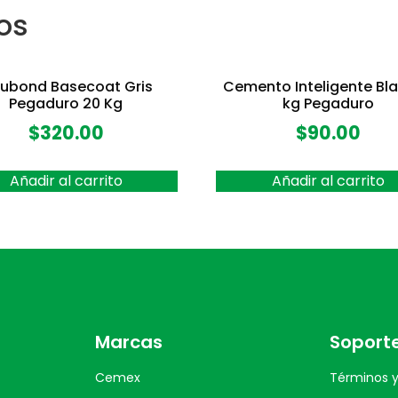
os
tubond Basecoat Gris
Cemento Inteligente Bla
Pegaduro 20 Kg
kg Pegaduro
$
320.00
$
90.00
Añadir al carrito
Añadir al carrito
Marcas
Soport
Cemex
Términos y