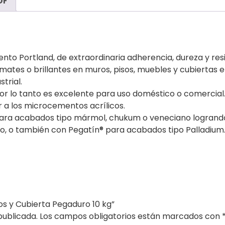
DF
 Portland, de extraordinaria adherencia, dureza y resist
ates o brillantes en muros, pisos, muebles y cubiertas en
trial.
 por lo tanto es excelente para uso doméstico o comercial
 a los microcementos acrílicos.
 para acabados tipo mármol, chukum o veneciano logrand
o, o también con Pegatín® para acabados tipo Palladium
os y Cubierta Pegaduro 10 kg”
publicada.
Los campos obligatorios están marcados con