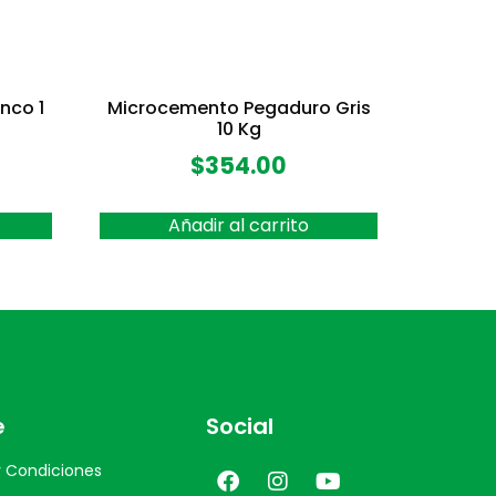
nco 1
Microcemento Pegaduro Gris
10 Kg
$
354.00
Añadir al carrito
e
Social
 Condiciones