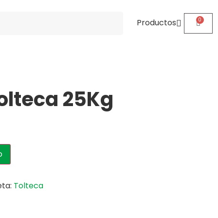
Productos
olteca 25Kg
o
eta:
Tolteca