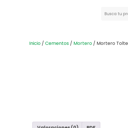
Buscar:
Inicio
/
Cementos
/
Mortero
/ Mortero Tolt
Valoraciones (0)
PDF