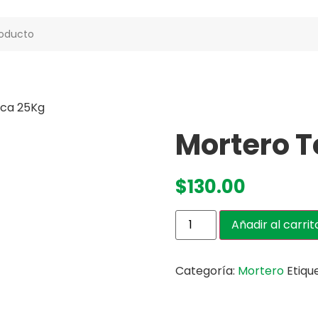
eca 25Kg
Mortero T
$
130.00
Añadir al carrit
Categoría:
Mortero
Etiqu