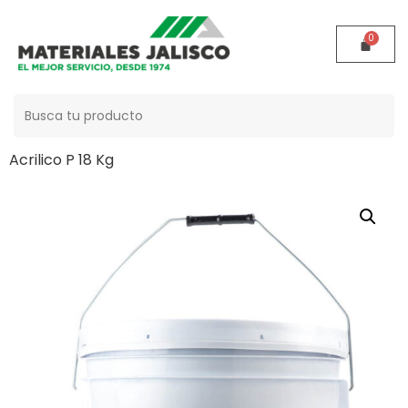
Buscar:
Inicio
/
Acabados
/
Especialidades
/ Sellador Vinil-
Acrilico P 18 Kg