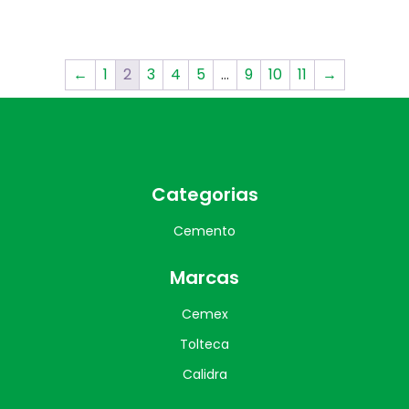
←
1
2
3
4
5
…
9
10
11
→
Categorias
Cemento
Marcas
Cemex
Tolteca
Calidra